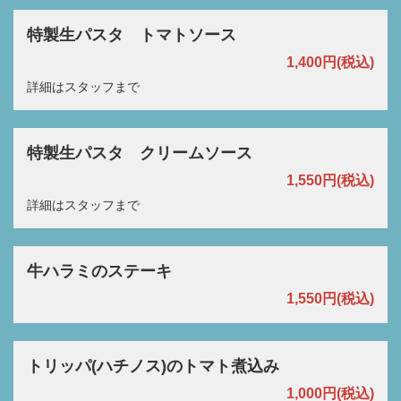
特製生パスタ トマトソース
1,400円
(税込)
この店舗情報をシェアする
詳細はスタッフまで
テイクアウト | HANEDA SKY BREWING
東京都大田区羽田空港1-1-4 羽田イノベーションシティ Dゾーン 2F
特製生パスタ クリームソース
https://hanedaskybrewing0703.owst.jp/takeouts
1,550円
(税込)
詳細はスタッフまで
お店情報をコピー
牛ハラミのステーキ
1,550円
(税込)
閉じる
トリッパ(ハチノス)のトマト煮込み
1,000円
(税込)