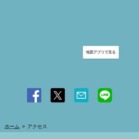
この店舗情報をシェアする
アクセス | HANEDA SKY BREWING
地図アプリで見る
東京都大田区羽田空港1-1-4 羽田イノベーションシティ Dゾーン 2F
https://hanedaskybrewing0703.owst.jp/map
お店情報をコピー
閉じる
ホーム
アクセス