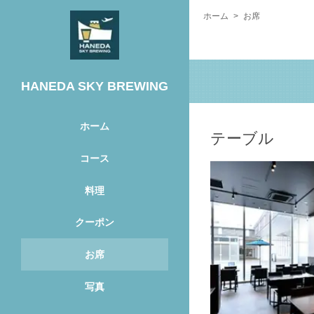
ホーム
お席
HANEDA SKY BREWING
ホーム
テーブル
コース
料理
クーポン
お席
写真